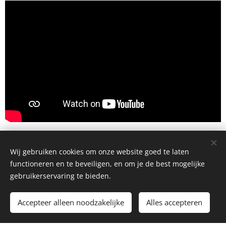
Wij gebruiken cookies om onze website goed te laten
functioneren en te beveiligen, en om je de best mogelijke
gebruikerservaring te bieden.
Koninklijke Fanfare Sint-Cecilia Ruddervoorde © 2022
Accepteer alleen noodzakelijke
Alles accepteren
Mogelijk gemaakt door
Webnode
Cookies
Begin
Maak een gratis website.